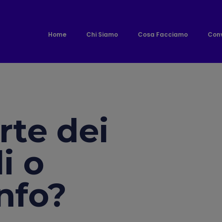
Home
Chi Siamo
Cosa Facciamo
Conv
rte dei
i o
info?